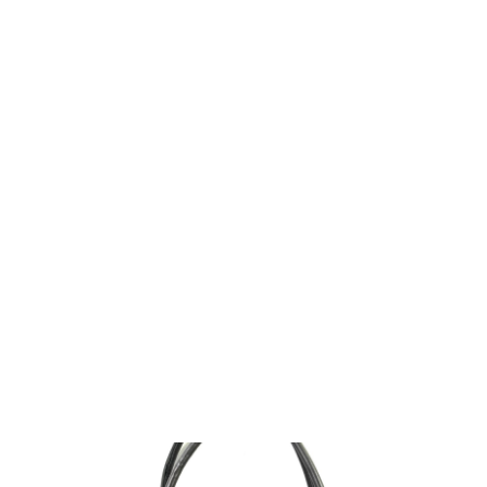
ДОГОВОР ПУБЛИЧНОЙ ОФЕРТЫ
ПОЛИТИКА КОНФИДЕНЦИАЛЬНОСТИ
2026 ©
ИП ПОЛЧАНОВ ВИТАЛИЙ ВИКТОРОВИЧ
© ELIGE. ВСЕ ПРАВА ЗАЩИЩЕНЫ
*INSTAGRAM ЯВЛЯЕТСЯ ЗАПРЕЩЕННОЙ НА ТЕРРИТОРИИ РФ
СОЦИАЛЬНОЙ СЕТЬЮ