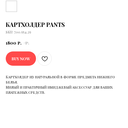
КАРТХОЛДЕР PANTS
SKU: 700.954.29
ДОГОВОР ПУБЛИЧНОЙ ОФЕРТЫ
1800
р.
р.
ПОЛИТИКА КОНФИДЕНЦИАЛЬНОСТИ
2026 ©
ИП ПОЛЧАНОВ ВИТАЛИЙ ВИКТОРОВИЧ
© ELIGE. ВСЕ ПРАВА ЗАЩИЩЕНЫ
BUY NOW
*INSTAGRAM ЯВЛЯЕТСЯ ЗАПРЕЩЕННОЙ НА ТЕРРИТОРИИ РФ
СОЦИАЛЬНОЙ СЕТЬЮ
Картхолдер из натуральной в форме предмета нижнего
белья.
Милый и практичный имиджевый аксессуар для ваших
платежных средств.