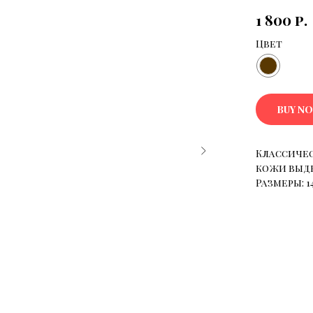
1 800
р.
Цвет
BUY N
Классичес
кожи выде
Размеры: 1