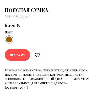
ПОЯСНАЯ СУМКА
Артикул:
29112225
6 200
р.
Цвет
ДОГОВОР ПУБЛИЧНОЙ ОФЕРТЫ
ПОЛИТИКА КОНФИДЕНЦИАЛЬНОСТИ
2026 ©
ИП ПОЛЧАНОВ ВИТАЛИЙ ВИКТОРОВИЧ
BUY NOW
© ELIGE. ВСЕ ПРАВА ЗАЩИЩЕНЫ
*INSTAGRAM ЯВЛЯЕТСЯ ЗАПРЕЩЕННОЙ НА ТЕРРИТОРИИ РФ
СОЦИАЛЬНОЙ СЕТЬЮ
Базовая поясная сумка. Регулирующийся ремешок
позволяет носить изделие комфортным для вас
способом. Минималистичный дизайн делает сумку
универсальной для вашего гардероба.
Размеры: 25/15/6