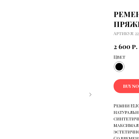
РЕМЕН
ПРЯЖ
Артикул:
22
2 600
р.
Цвет
BUY N
Ремни ELI
натуральн
синтетиче
максимал
эстетично
Со времен