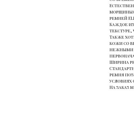
Естествен
морщины) 
ремней ELI
Каждое из
текстуре,
Также хот
кожи со в
нежными и
первонача
Ширина ре
Стандартн
ремня поз
условиях 
На заказ 