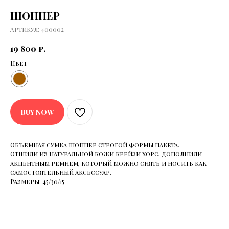
ШОППЕР
ДОГОВОР ПУБЛИЧНОЙ ОФЕРТЫ
ПОЛИТИКА КОНФИДЕНЦИАЛЬНОСТИ
Артикул:
400002
2026 ©
ИП ПОЛЧАНОВ ВИТАЛИЙ ВИКТОРОВИЧ
© ELIGE. ВСЕ ПРАВА ЗАЩИЩЕНЫ
19 800
р.
*INSTAGRAM ЯВЛЯЕТСЯ ЗАПРЕЩЕННОЙ НА ТЕРРИТОРИИ РФ
СОЦИАЛЬНОЙ СЕТЬЮ
Цвет
BUY NOW
Объемная сумка шоппер строгой формы пакета.
Отшили из натуральной кожи крейзи хорс, дополнили
акцентным ремнем, который можно снять и носить как
самостоятельный аксессуар.
Размеры: 45/30/15