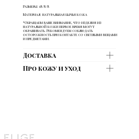
Размеры: 18/8/8
Материал: натуральная бычья кожа
*Обращаем ваше внимание, что изделия из
натуральной кожи первое время могут
окрашивать. Рекомендуем соблюдать
ДОГОВОР ПУБЛИЧНОЙ ОФЕРТЫ
осторожность при контакте со светлыми вещами
и предметами.
ПОЛИТИКА КОНФИДЕНЦИАЛЬНОСТИ
2026 ©
ИП ПОЛЧАНОВ ВИТАЛИЙ ВИКТОРОВИЧ
© ELIGE. ВСЕ ПРАВА ЗАЩИЩЕНЫ
Доставка
*INSTAGRAM ЯВЛЯЕТСЯ ЗАПРЕЩЕННОЙ НА ТЕРРИТОРИИ РФ
СОЦИАЛЬНОЙ СЕТЬЮ
Про кожу и уход